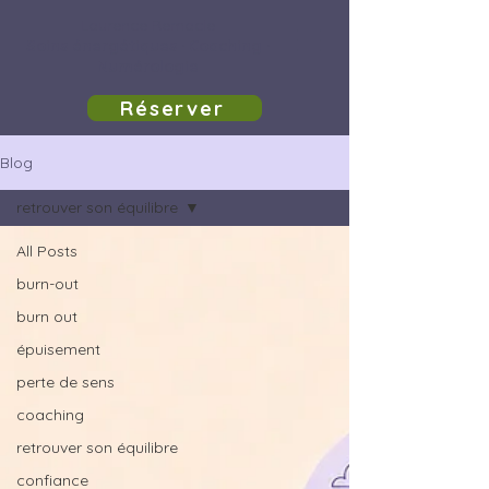
Laurence Remacle
Soins énergétiques · Coaching ·
Numérologie
Réserver
Blog
retrouver son équilibre
All Posts
burn-out
burn out
épuisement
perte de sens
coaching
retrouver son équilibre
confiance