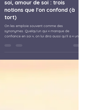
Confiance en soi, estime de
soi, amour de soi : trois
notions que l'on confond (à
tort)
On les emploie souvent comme des
synonymes. Quelqu'un qui « manque de
confiance en soi », on lui dira aussi qu'il a « une
mauvaise estime de lui-même », voire qu'il « ne
s'aime pas assez ». Dans le langage courant, ça
passe. Mais ce sont trois mécanismes
psychologiques différents, qui ne se
construisent pas de la même manière, ne se
réparent pas avec les mêmes outils, et surtout :
on peut avoir l'un sans les deux autres. C'est
même beaucoup plus fréquent qu'on ne le
pense. Co