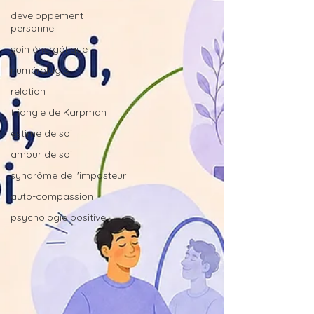
développement
personnel
soin énergétique
numérologie
relation
triangle de Karpman
estime de soi
amour de soi
syndrôme de l'imposteur
auto-compassion
psychologie positive