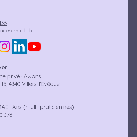
435
enceremacle.be
ver
e privé · Awans
5, 4340 Villers-l'Évêque
AÉ · Ans (multi-praticien·nes)
re 378