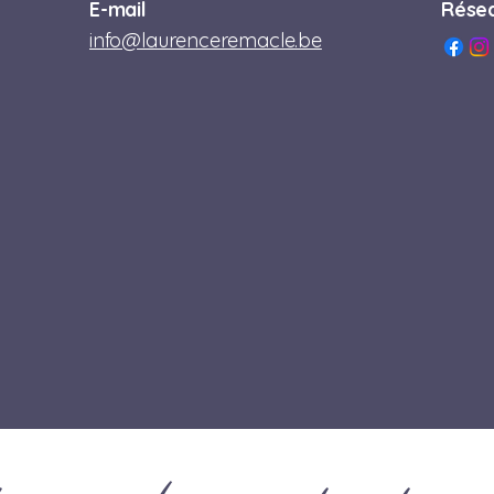
E-mail
Résea
info@laurenceremacle.be