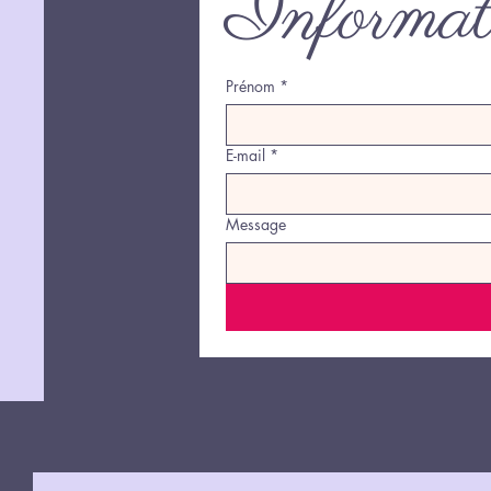
Informati
Prénom
*
E-mail
*
Message