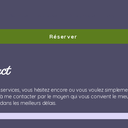
l
Services
À propos
Témoignages
Blog
V
Réserver
ct
services, vous hésitez encore ou vous voulez simpleme
as à me contacter par le moyen qui vous convient le mie
dans les meilleurs délais.