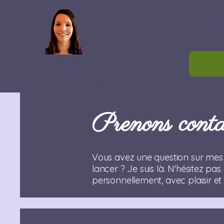
Accuei
Laurence Remacle
Soins énergétiques ·
Coaching · Numérologie
Prenons conta
Vous avez une question sur mes 
lancer ? Je suis là. N'hésitez p
personnellement, avec plaisir et 