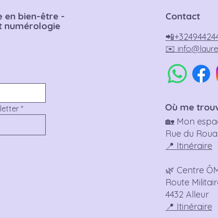
en bien-être -
Contact
et numérologie
📲+32494424
✉️
info@laur
​Où me trou
letter
*
🏡 Mon espac
Rue du Roua 1
📍 Itinéraire
🌿 Centre ÔM
Route Militai
4432 Alleur
📍 Itinéraire