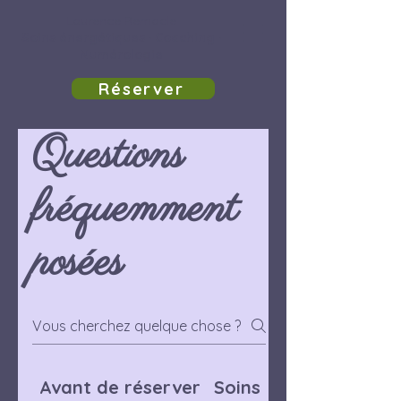
Laurence Remacle
Soins énergétiques · Coaching ·
Numérologie
Réserver
Questions
fréquemment
posées
Avant de réserver
Soins énergétiques