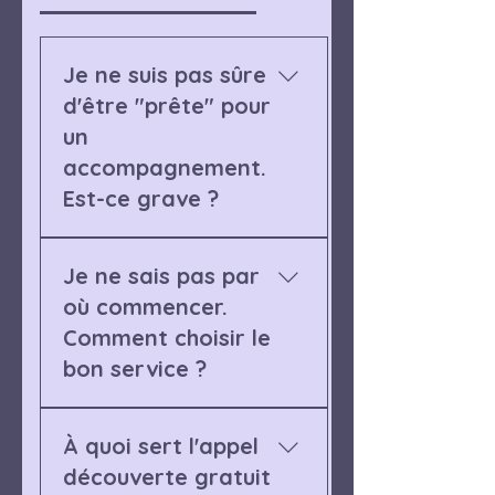
Je ne suis pas sûre
d'être "prête" pour
un
accompagnement.
Est-ce grave ?
Non, et cette question en
Je ne sais pas par
elle-même est souvent le
signe que vous êtes
où commencer.
exactement au bon
Comment choisir le
endroit. Il n'y a pas de
bon service ?
profil idéal, pas de niveau
minimum requis. Que vous
Pas de panique. Si vous
soyez en plein
À quoi sert l'appel
hésitez, le plus simple est
épuisement, en
de me contacter
découverte gratuit
questionnement ou